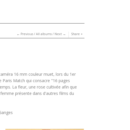
Previous
/
All albums
/
Next
Share
 caméra 16 mm couleur muet, lors du 1er
o de Paris Match qui consacre "16 pages
emps. La fleur, une rose cultivée afin que
e femme présente dans d'autres films du
 Ganges