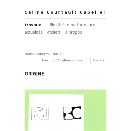
Céline Courtault Capelier
travaux
film & film-performance
actualités
ateliers
à propos
Home
/
Albums
/
ORIGINE
Previous
/
All albums
/
Next
Share
ORIGINE