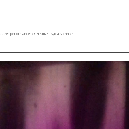
utres performances
/
GELATINE+ Sylvia Monnier