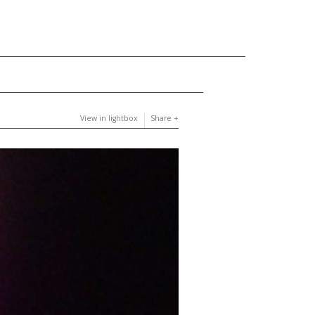
View in lightbox
Share