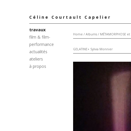
Céline Courtault Capelier
travaux
Home
/
Albums
/
MÉTAMORPHOSE et a
film & film-
performance
GELATINE+ Sylvia Monnier
actualités
ateliers
à propos